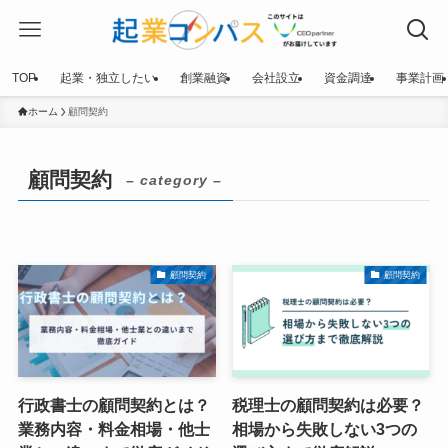
TOP
起業・独立したい
創業融資
会社設立
資金調達
事業計画
ホーム
顧問契約
顧問契約
– category –
顧問契約
顧問契約
行政書士の顧問契約とは？
税理士の顧問契約は必要？
業務内容・料金相場・他士
相場から失敗しない3つの