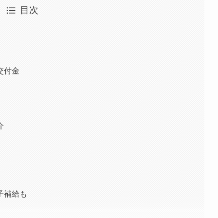
目次
交付金
介
子補給も