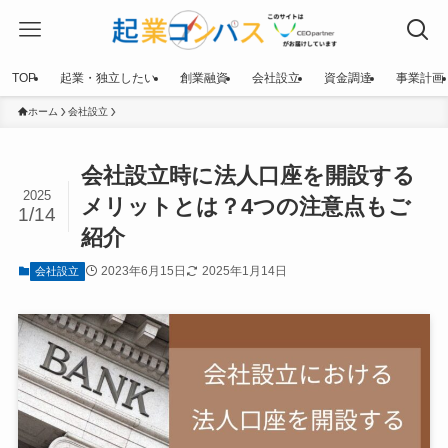
TOP
起業・独立したい
創業融資
会社設立
資金調達
事業計画
ホーム
会社設立
会社設立時に法人口座を開設する
2025
メリットとは？4つの注意点もご
1/14
紹介
2023年6月15日
2025年1月14日
会社設立