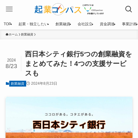
TOP
起業・独立したい
創業融資
会社設立
資金調達
事業計画
ホーム
創業融資
西日本シティ銀行5つの創業融資を
2024
まとめてみた！4つの支援サービ
8/23
スも
2024年8月23日
創業融資