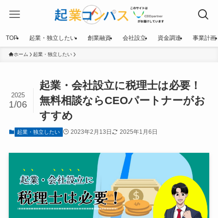
TOP
起業・独立したい
創業融資
会社設立
資金調達
事業計画
ホーム
起業・独立したい
起業・会社設立に税理士は必要！
2025
無料相談ならCEOパートナーがお
1/06
すすめ
2023年2月13日
2025年1月6日
起業・独立したい