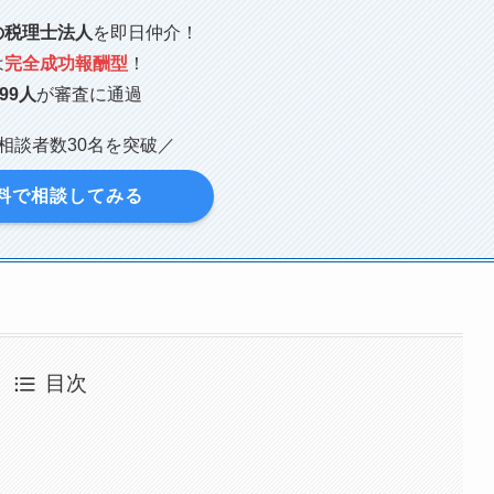
の税理士法人
を即日仲介！
は
完全成功報酬型
！
99人
が審査に通過
相談者数30名を突破／
料で相談してみる
目次