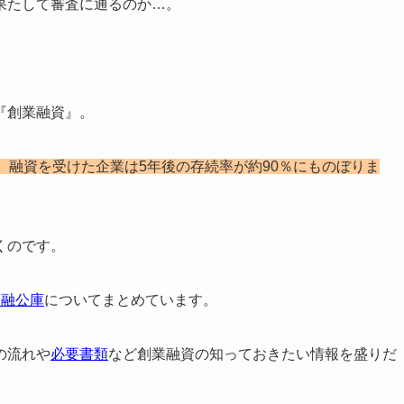
果たして審査に通るのか…。
『創業融資』。
、融資を受けた企業は5年後の存続率が約90％にものぼりま
くのです。
金融公庫
についてまとめています。
の流れや
必要書類
など創業融資の知っておきたい情報を盛りだ