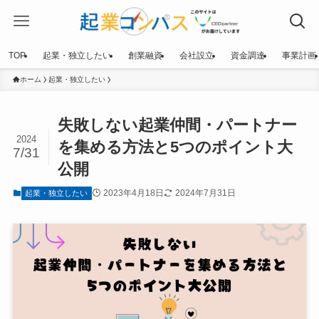
TOP
起業・独立したい
創業融資
会社設立
資金調達
事業計画
ホーム
起業・独立したい
失敗しない起業仲間・パートナー
2024
を集める方法と5つのポイント大
7/31
公開
2023年4月18日
2024年7月31日
起業・独立したい