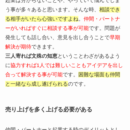
起業は分からないことや、やっていて悩んでしま
う事が多々あると思います。そんな時、
相談でき
る相手がいたら心強いですよね
。
仲間・パートナ
ーがいればすぐに相談する事が可能
です。問題が
発生しても話し合い、意見を出し合うことで
早期
解決が期待
できます。
三人寄れば文殊の知恵
ということわざがあるよう
に
協力すれば1人では難しいこともアイデアを出し
合って解決する事が可能
です。
困難な場面も仲間
と一緒なら成し遂げられる
のです。
売り上げを多く上げる必要がある
仲間・パートナーと起業する時のデメリットとし