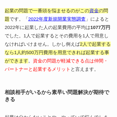
起業の問題で一番頭を悩ませるのがこの
資金
の問
題
です。「
2022年度新規開業実態調査
」によると
2022年に起業した人の起業費用の平均は
1077万円
でした。1人で起業するとその費用を1人で用意し
なければいけません。しかし例えば
2人で起業する
なら1人約500万円費用を用意できれば起業する事
ができます
。
資金の問題が軽減できる点は仲間・
パートナーと起業するメリット
と言えます。
相談相手がいるから素早い問題解決が期待で
きる