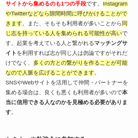
サイトから集めるのも1つの手段
です。
Instagram
やTwitterなどなら隙間時間に呼びかけることがで
きます
。また、そもそも利用者が多いことから
同
じ志を持っている人を集められる可能性が高い
で
す。起業を考えている人と繋がれる
マッチングサ
イト
を利用すれば志が同じ人は勿論ですがそれだ
けでなく、
多くの方との繋がりを作ることが可能
なので人脈を広げることができます
。
SNSやWebサイトを活用して仲間・パートナーを
集める場合は、良くも悪くも利用者が多いので
本
当に信用できる人なのかを見極める必要がありま
す
。