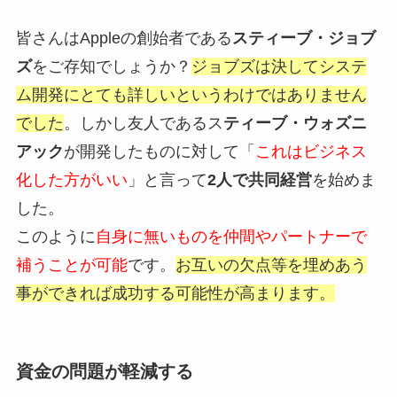
皆さんはAppleの創始者である
スティーブ・ジョブ
ズ
をご存知でしょうか？
ジョブズは決してシステ
ム開発にとても詳しいというわけではありません
でした
。しかし友人であるス
ティーブ・ウォズニ
アック
が開発したものに対して「
これはビジネス
化した方がいい
」と言って
2人で共同経営
を始めま
した。
このように
自身に無いものを仲間やパートナーで
補うことが可能
です。
お互いの欠点等を埋めあう
事ができれば成功する可能性が高まります。
資金の問題が軽減する