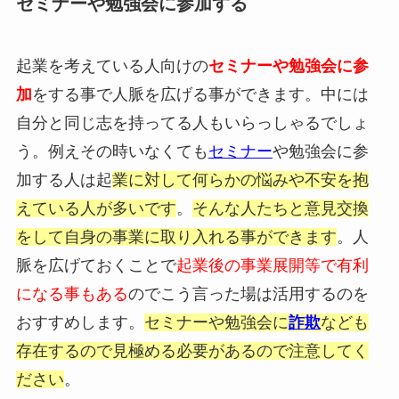
セミナーや勉強会に参加する
起業を考えている人向けの
セミナーや勉強会に参
加
をする事で人脈を広げる事ができます。中には
自分と同じ志を持ってる人もいらっしゃるでしょ
う。例えその時いなくても
セミナー
や勉強会に参
加する人は起
業に対して何らかの悩みや不安を抱
えている人が多いです
。
そんな人たちと意見交換
をして自身の事業に取り入れる事ができます
。人
脈を広げておくことで
起業後の事業展開等で有利
になる事もある
のでこう言った場は活用するのを
おすすめします。
セミナーや勉強会に
詐欺
なども
存在するので見極める必要があるので注意してく
ださい
。