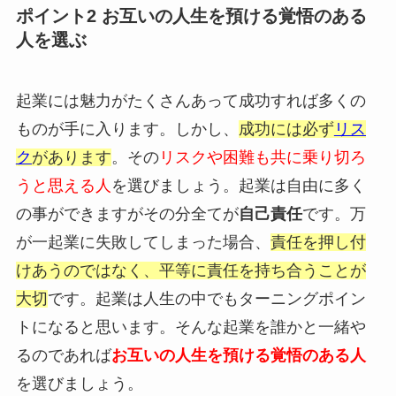
ポイント2 お互いの人生を預ける覚悟のある
人を選ぶ
起業には魅力がたくさんあって成功すれば多くの
ものが手に入ります。しかし、
成功には必ず
リス
ク
があります
。その
リスクや困難も共に乗り切ろ
うと思える人
を選びましょう。起業は自由に多く
の事ができますがその分全てが
自己責任
です。万
が一起業に失敗してしまった場合、
責任を押し付
けあうのではなく、平等に責任を持ち合うことが
大切
です。起業は人生の中でもターニングポイン
トになると思います。そんな起業を誰かと一緒や
るのであれば
お互いの人生を預ける覚悟のある人
を選びましょう。