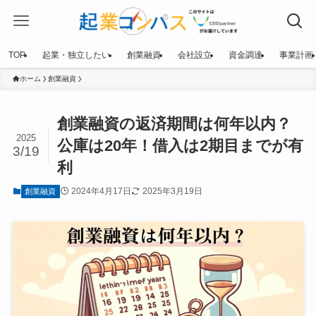
TOP
起業・独立したい
創業融資
会社設立
資金調達
事業計画
ホーム
創業融資
創業融資の返済期間は何年以内？
2025
公庫は20年！借入は2期目までが有
3/19
利
2024年4月17日
2025年3月19日
創業融資