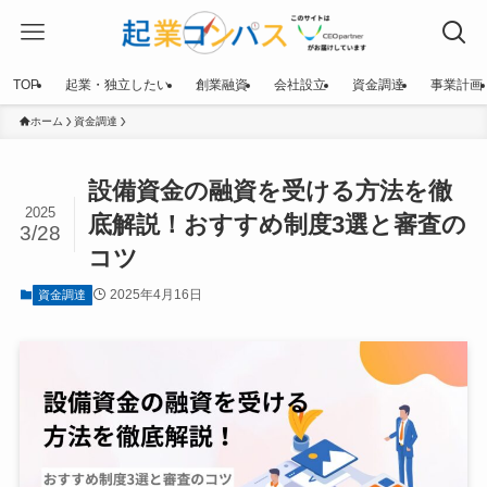
TOP
起業・独立したい
創業融資
会社設立
資金調達
事業計画
ホーム
資金調達
設備資金の融資を受ける方法を徹
2025
底解説！おすすめ制度3選と審査の
3/28
コツ
2025年4月16日
資金調達