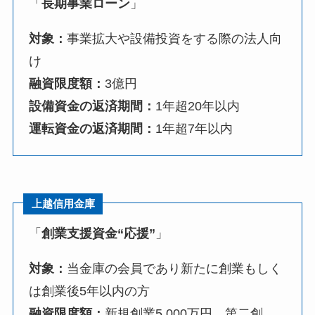
「
長期事業ローン
」
対象：
事業拡大や設備投資をする際の法人向
け
融資限度額：
3億円
設備資金の返済期間：
1年超20年以内
運転資金の返済期間：
1年超7年以内
上越信用金庫
「
創業支援資金“応援”
」
対象：
当金庫の会員であり新たに創業もしく
は創業後5年以内の方
融資限度額：
新規創業5,000万円、第二創