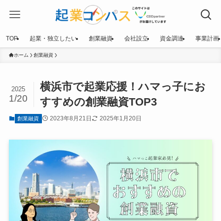
TOP
起業・独立したい
創業融資
会社設立
資金調達
事業計画
ホーム
創業融資
横浜市で起業応援！ハマっ子にお
2025
1/20
すすめの創業融資TOP3
2023年8月21日
2025年1月20日
創業融資