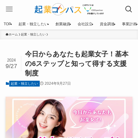
TOP
起業・独立したい
創業融資
会社設立
資金調達
事業計画
ホーム
起業・独立したい
今日からあなたも起業女子！基本
2024
の6ステップと知って得する支援
9/27
制度
2024年9月27日
起業・独立したい